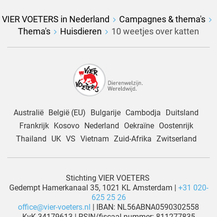
VIER VOETERS in Nederland
Campagnes & thema's
Thema's
Huisdieren
10 weetjes over katten
Australië
België (EU)
Bulgarije
Cambodja
Duitsland
Frankrijk
Kosovo
Nederland
Oekraïne
Oostenrijk
Thailand
UK
VS
Vietnam
Zuid-Afrika
Zwitserland
Stichting VIER VOETERS
Gedempt Hamerkanaal 35, 1021 KL Amsterdam |
+31 020-
625 25 26
office@vier-voeters.nl
| IBAN: NL56ABNA0590302558
KvK 34179613 | RSIN/fiscaal nummer: 811277835