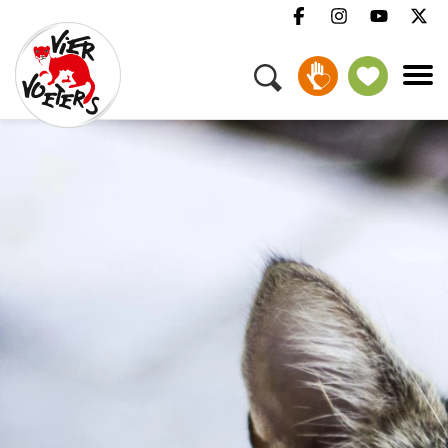
Menu
Campagnes & thema's
Onze verhalen
Help mee
Over ons
Vacatures
Pers
FAQ
Nieuwsbrief
Contact
Doneer
Adopteren