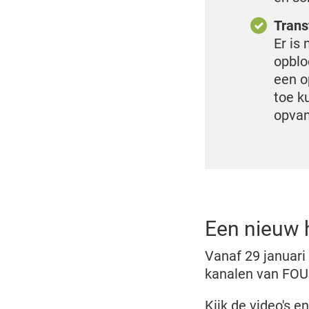
Trans
Er is
opblo
een o
toe k
opvan
Een nieuw 
Vanaf 29 januari 
kanalen van FO
Kijk de video's 