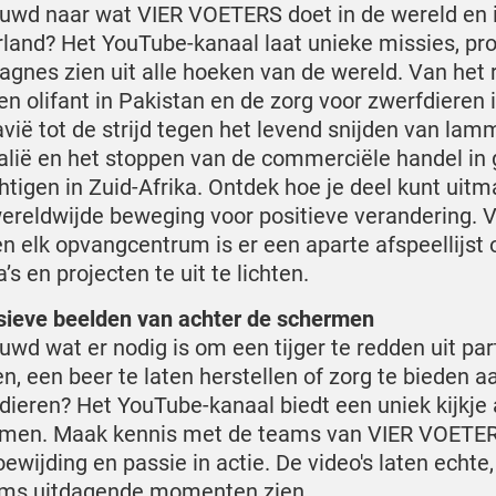
uwd naar wat VIER VOETERS doet in de wereld en 
land? Het YouTube-kanaal laat unieke missies, pro
gnes zien uit alle hoeken van de wereld. Van het
en olifant in Pakistan en de zorg voor zwerfdieren 
vië tot de strijd tegen het levend snijden van lamm
alië en het stoppen van de commerciële handel in 
htigen in Zuid-Afrika. Ontdek hoe je deel kunt uit
ereldwijde beweging voor positieve verandering. V
en elk opvangcentrum is er een aparte afspeellijst
s en projecten te uit te lichten.
sieve beelden van achter de schermen
uwd wat er nodig is om een tijger te redden uit part
n, een beer te laten herstellen of zorg te bieden a
dieren? Het YouTube-kanaal biedt een uniek kijkje 
men. Maak kennis met de teams van VIER VOETER
ewijding en passie in actie. De video's laten echte,
ms uitdagende momenten zien.