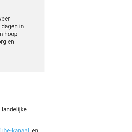
weer
 dagen in
en hoop
org en
 landelijke
ube-kanaal
, en