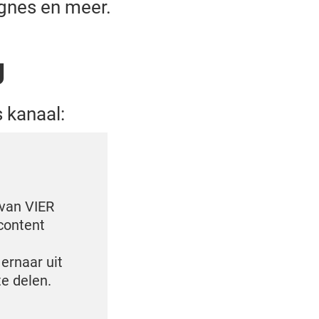
gnes en meer.
g
 kanaal:
 van VIER
content
 ernaar uit
e delen.