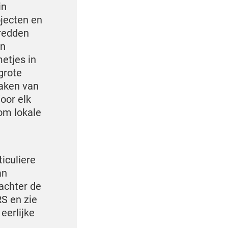
in
jecten en
 redden
in
etjes in
grote
maken van
oor elk
 om lokale
iculiere
an
achter de
S en zie
 eerlijke