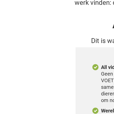
werk vinden:
Dit is 
All v
Geen 
VOETE
samen
diere
om no
Werel