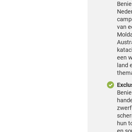
Benie
Neder
campa
van e
Molda
Austr
katac
een w
land 
thema’
Exclu
Benie
hande
zwerf
scher
hun to
en so