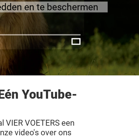
e redden en te beschermen
 Eén YouTube-
zal VIER VOETERS een
nze video's over ons