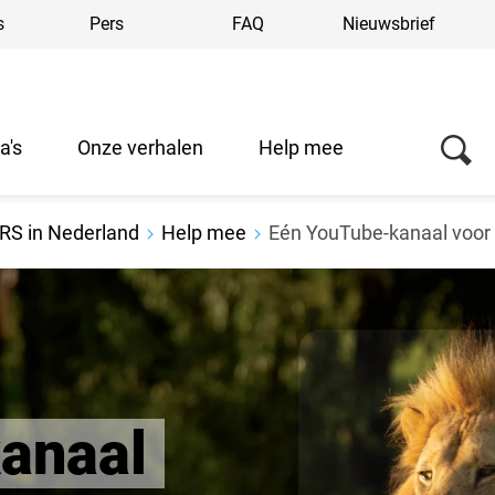
s
Pers
FAQ
Nieuwsbrief
a's
Onze verhalen
Help mee
RS in Nederland
Help mee
Eén YouTube-kanaal voo
Over ons
anaal