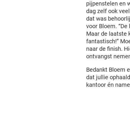
pijpenstelen en 
dag zelf ook ve
dat was behoorlij
voor Bloem. “De l
Maar de laatste 
fantastisch!” Mo
naar de finish. 
ontvangst neme
Bedankt Bloem en
dat jullie opha
kantoor én namen