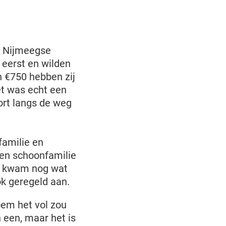
de Nijmeegse
 eerst en wilden
 €750 hebben zij
et was echt een
ort langs de weg
familie en
 en schoonfamilie
er kwam nog wat
ok geregeld aan.
oem het vol zou
 een, maar het is