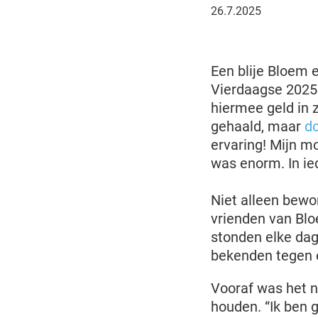
26
26.7.2025
juli
2025
Een blije Bloem e
Vierdaagse 2025.
hiermee geld in
gehaald, maar
d
ervaring! Mijn m
was enorm. In ie
Niet alleen bewo
vrienden van Blo
stonden elke da
bekenden tegen 
Vooraf was het n
houden. “Ik ben 