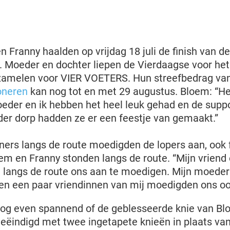
n Franny haalden op vrijdag 18 juli de finish van 
 Moeder en dochter liepen de Vierdaagse voor het
 zamelen voor VIER VOETERS. Hun streefbedrag van
oneren
kan nog tot en met 29 augustus. Bloem: “H
oeder en ik hebben het heel leuk gehad en de supp
der dorp hadden ze er een feestje van gemaakt.”
ners langs de route moedigden de lopers aan, ook 
em en Franny stonden langs de route. “Mijn vriend
g langs de route ons aan te moedigen. Mijn moed
en een paar vriendinnen van mij moedigden ons o
og even spannend of de geblesseerde knie van Bl
geëindigd met twee ingetapete knieën in plaats van