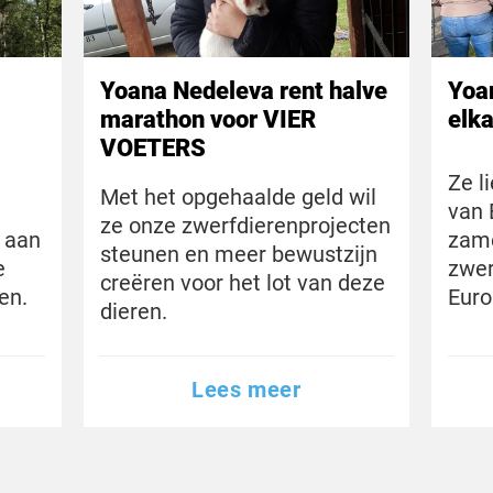
Yoana Nedeleva rent halve
Yoan
marathon voor VIER
elk
VOETERS
Ze l
Met het opgehaalde geld wil
van 
ze onze zwerfdierenprojecten
 aan
zame
steunen en meer bewustzijn
e
zwer
creëren voor het lot van deze
ren.
Eur
dieren.
Lees meer