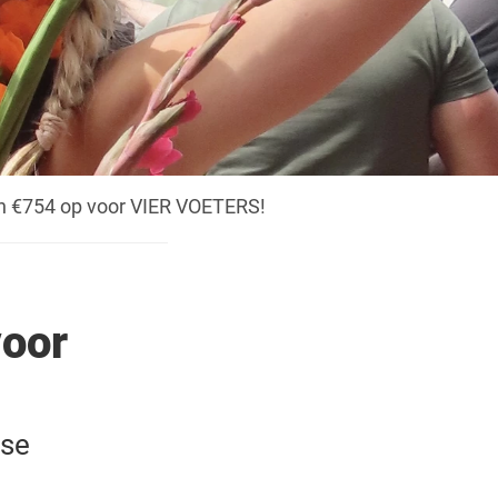
n €754 op voor VIER VOETERS!
voor
gse