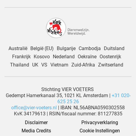
Australië
België (EU)
Bulgarije
Cambodja
Duitsland
Frankrijk
Kosovo
Nederland
Oekraïne
Oostenrijk
Thailand
UK
VS
Vietnam
Zuid-Afrika
Zwitserland
Stichting VIER VOETERS
Gedempt Hamerkanaal 35, 1021 KL Amsterdam |
+31 020-
625 25 26
office@vier-voeters.nl
| IBAN: NL56ABNA0590302558
KvK 34179613 | RSIN/fiscaal nummer: 811277835
Disclaimer
Privacyverklaring
Media Credits
Cookie Instellingen