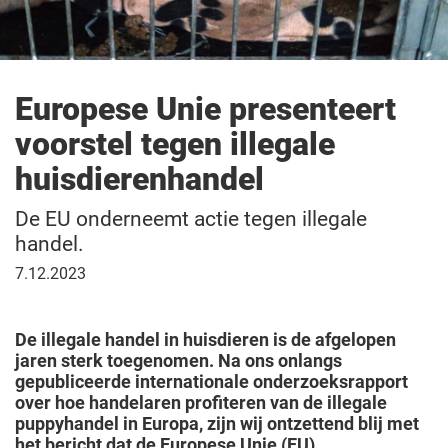
Europese Unie presenteert
voorstel tegen illegale
huisdierenhandel
De EU onderneemt actie tegen illegale
handel.
7
7.12.2023
december
2023
De illegale handel in huisdieren is de afgelopen
jaren sterk toegenomen. Na ons onlangs
gepubliceerde internationale onderzoeksrapport
over hoe handelaren profiteren van de illegale
puppyhandel in Europa, zijn wij ontzettend blij met
het bericht dat de Europese Unie (EU)