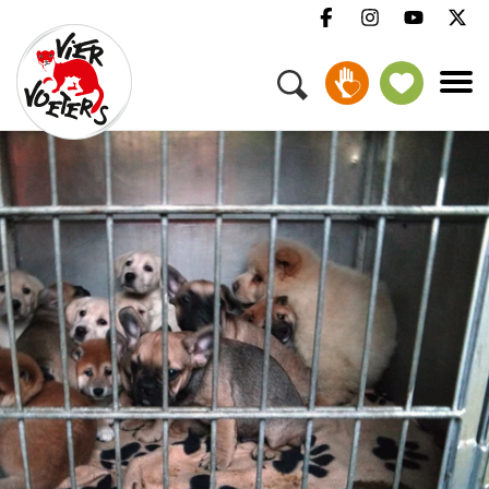
Menu
Campagnes & thema's
Onze verhalen
Help mee
Over ons
Vacatures
Pers
FAQ
Nieuwsbrief
Contact
Doneer
Adopteren