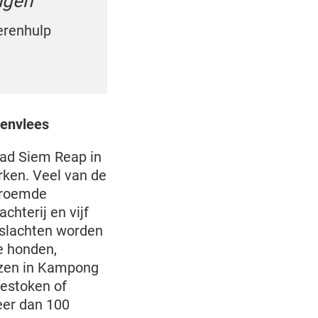
lgen’
ierenhulp
denvlees
tad Siem Reap in
rken. Veel van de
beroemde
hterij en vijf
 slachten worden
e honden,
uizen in Kampong
estoken of
eer dan 100