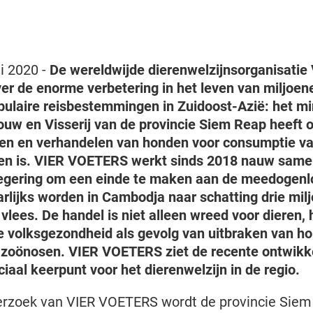
i 2020 -
De wereldwijde dierenwelzijnsorganisati
er de enorme verbetering in het leven van miljoen
ulaire reisbestemmingen in Zuidoost-Azië: het mi
w en Visserij van de provincie Siem Reap heeft op
ten en verhandelen van honden voor consumptie va
den is. VIER VOETERS werkt sinds 2018 nauw same
gering om een einde te maken aan de meedogenlo
rlijks worden in Cambodja naar schatting drie mil
vlees. De handel is niet alleen wreed voor dieren,
de volksgezondheid als gevolg van uitbraken van h
 zoönosen. VIER VOETERS ziet de recente ontwikk
iaal keerpunt voor het dierenwelzijn in de regio.
erzoek van VIER VOETERS wordt de provincie Siem