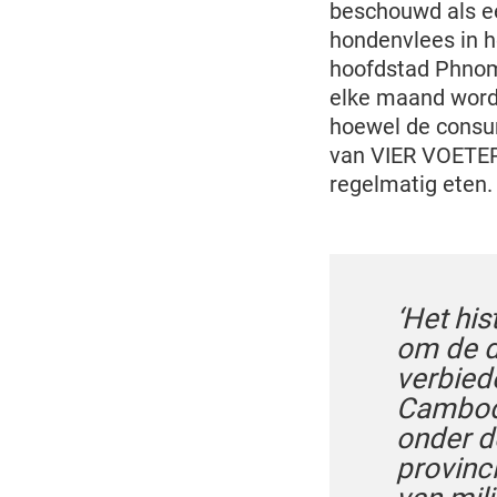
beschouwd als ee
hondenvlees in h
hoofdstad Phnom
elke maand worde
hoewel de consum
van VIER VOETERS
regelmatig eten
‘Het his
om de d
verbiede
Cambodj
onder d
provinc