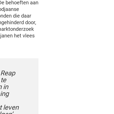
 De behoeften aan
bodjaanse
nden die daar
ngehinderd door,
 marktonderzoek
janen het vlees
m Reap
 te
 in
ing
t leven