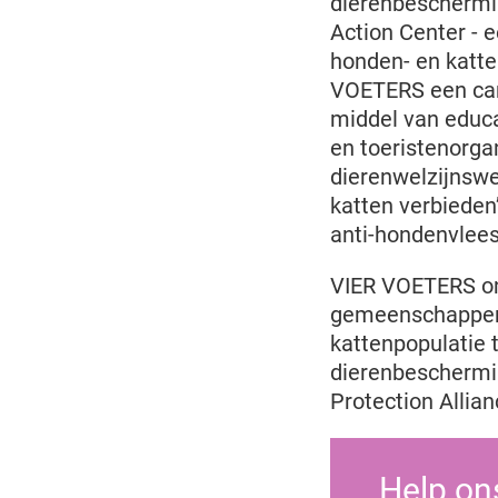
dierenbeschermi
Action Center - 
honden- en katte
VOETERS een camp
middel van educa
en toeristenorga
dierenwelzijnswe
katten verbieden’
anti-hondenvle
VIER VOETERS on
gemeenschappen
kattenpopulatie 
dierenbeschermi
Protection Allian
Help on