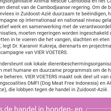
ngsorganisatie Animal Rescue Cambodia en het 
een dienst van de Cambodjaanse regering. Om de b
nvlees in Zuidoost-Azië duurzaam te beëindigen, h
agne op internationaal en nationaal niveau gela
tief werk en samenwerking met de verantwoordelij
nisaties, moeten regeringen worden ingeschakeld 
tten in te voeren die het vangen, slachten en ete
, legt Dr. Karanvir Kukreja, dierenarts en project
escampagne van VIER VOETERS.
dersteunt ook lokale dierenbeschermingsorganisa
 met humane en duurzame programma's om de h
te beheren. VIER VOETERS maakt ook deel uit van 
ngscoalities DMFI (Dog Meat Free Indonesia) en A
ce), die lobbyen tegen de handel in Zuidoost-Azië.
s de handel in honden- en