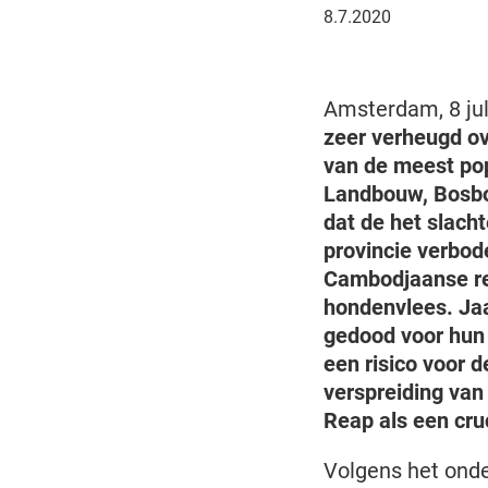
8
8.7.2020
juli
2020
Amsterdam, 8 jul
zeer verheugd ov
van de meest pop
Landbouw, Bosbou
dat de het slach
provincie verbo
Cambodjaanse re
hondenvlees. Jaa
gedood voor hun 
een risico voor 
verspreiding van
Reap als een cruc
Volgens het ond