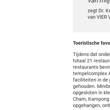
van mil
zegt Dr. K
van VIER 
Toeristische fav
Tijdens dat onde
totaal 21 restau
restaurants bevi
tempelcomplex A
faciliteiten in 
gehouden. Minib
opgesloten in kl
Cham, Kampong T
opgehangen, ont