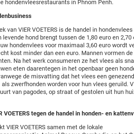
 hondenvleesrestaurants in Phnom Penh.
denbusiness
ek van VIER VOETERS is de handel in hondenvlees
 levende hond brengt tussen de 1,80 euro en 2,70 e
 rauw hondenvlees voor maximaal 3,60 euro wordt v
cht kost minder dan een euro. Mannen vormen de
en. Na het werk consumeren ze het vlees als snac
ouwen eten daarentegen in het openbaar geen hond
 vanwege de misvatting dat het vlees een genezend
 als zwerfhonden worden voor hun vlees geruild. V
uurt van pagodes, op straat of gestolen uit hun hui
ER VOETERS tegen de handel in honden- en kattenv
kt VIER VOETERS samen met de lokale