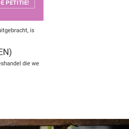
E PETITIE!
itgebracht, is
EN)
eshandel die we