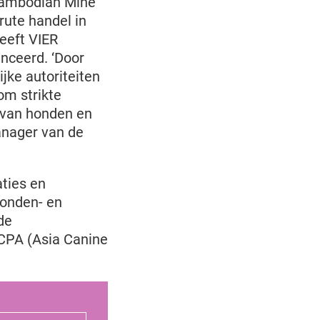
Cambodian Mine
rute handel in
eeft VIER
nceerd. ‘Door
ke autoriteiten
om strikte
n van honden en
manager van de
ties en
onden- en
de
CPA (Asia Canine