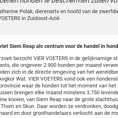
joenen honden te beschermen zullen vo
atherine Polak, dierenarts en hoofd van de zwerfd
VOETERS in Zuidoost-Azië.
oriet Siem Reap als centrum voor de handel in hon
rzoek bezocht VIER VOETERS in de gelijknamige s
rants, die ongeveer 2.900 honden per maand verwe
nden zich in de directe omgeving van het wereld
ngkor Wat. VIER VOETERS vond ook een hondenslac
de provincie waar de honden tot het moment van het
ussen brengen elke maand minstens 3.750 levend
eine kooien, van Siem Reap naar de grote slachth
hom en Skun. Daar worden ze verdronken, doodg
haard en door groothandelaars verkocht aan de m