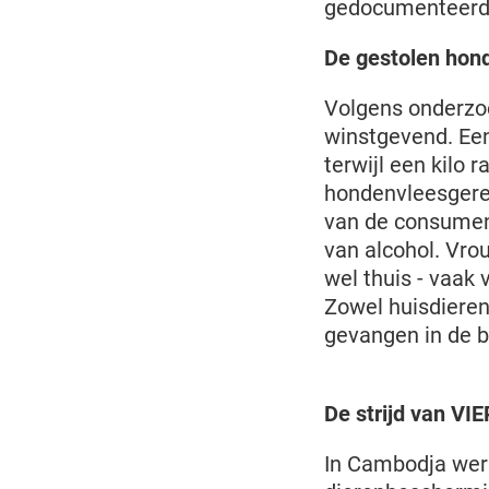
gedocumenteerde
De gestolen hon
Volgens onderzo
winstgevend. Een
terwijl een kilo
hondenvleesgere
van de consument
van alcohol. Vr
wel thuis - vaak
Zowel huisdieren
gevangen in de b
De strijd van VI
In Cambodja wer