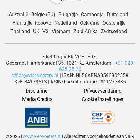
Australië
België (EU)
Bulgarije
Cambodja
Duitsland
Frankrijk
Kosovo
Nederland
Oekraïne
Oostenrijk
Thailand
UK
VS
Vietnam
Zuid-Afrika
Zwitserland
Stichting VIER VOETERS
Gedempt Hamerkanaal 35, 1021 KL Amsterdam |
+31 020-
625 25 26
office@vier-voeters.nl
| IBAN: NL56ABNA0590302558
KvK 34179613 | RSIN/fiscaal nummer: 811277835
Disclaimer
Privacyverklaring
Media Credits
Cookie Instellingen
© 2026 |
www.vier-voeters.nl
| Alle rechten voorbehouden aan VIER