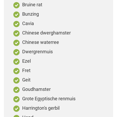
Bruine rat
Bunzing
Cavia
Chinese dwerghamster
Chinese waterree
Dwergrenmuis
Ezel
Fret
Geit
Goudhamster
Grote Egyptische renmuis
Harrington's gerbil