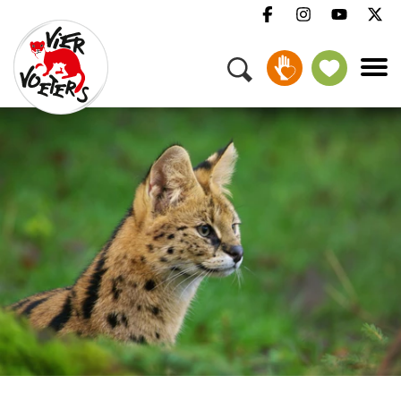
Menu
Campagnes & thema's
Onze verhalen
Help mee
Over ons
Vacatures
Pers
FAQ
Nieuwsbrief
Contact
Doneer
Adopteren