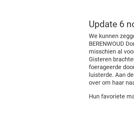
Update 6 
We kunnen zegge
BERENWOUD Domaz
misschien al voor
Gisteren brachten
foerageerde door
luisterde. Aan d
over om haar naa
Hun favoriete ma