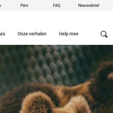
s
Pers
FAQ
Nieuwsbrief
a's
Onze verhalen
Help mee
Over ons