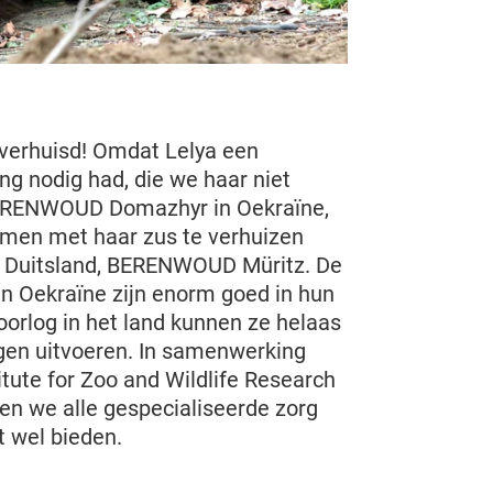
 verhuisd! Omdat Lelya een
g nodig had, die we haar niet
ERENWOUD Domazhyr in Oekraïne,
amen met haar zus te verhuizen
n Duitsland, BERENWOUD Müritz. De
in Oekraïne zijn enorm goed in hun
oorlog in het land kunnen ze helaas
ngen uitvoeren. In samenwerking
itute for Zoo and Wildlife Research
nen we alle gespecialiseerde zorg
t wel bieden.