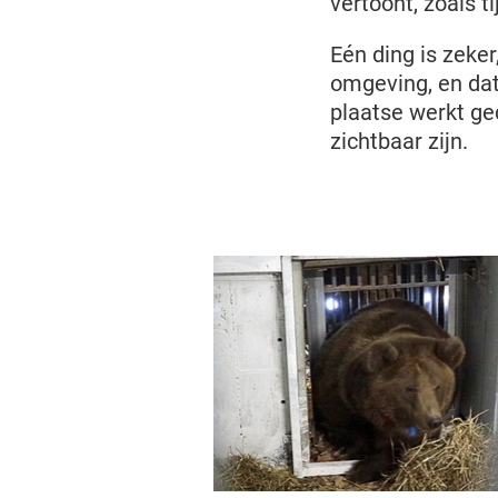
vertoont, zoals t
Eén ding is zeke
omgeving, en da
plaatse werkt ge
zichtbaar zijn.