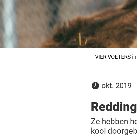
VIER VOETERS in
29
okt. 2019
oktober
2019
Redding
Ze hebben he
kooi doorgebr