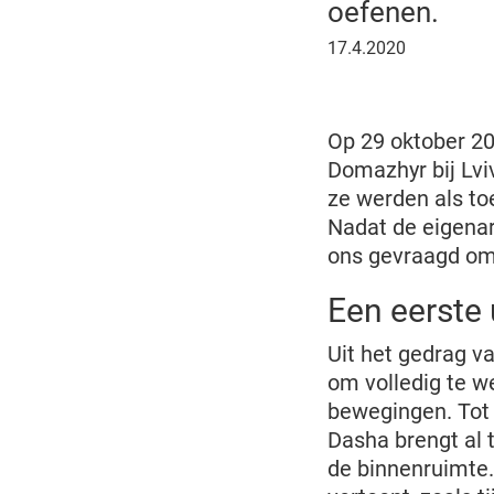
oefenen.
17
17.4.2020
april
2020
Op 29 oktober 2
Domazhyr bij Lvi
ze werden als toe
Nadat de eigenar
ons gevraagd om
Een eerste
Uit het gedrag va
om volledig te w
bewegingen. Tot 
Dasha brengt al 
de binnenruimte.