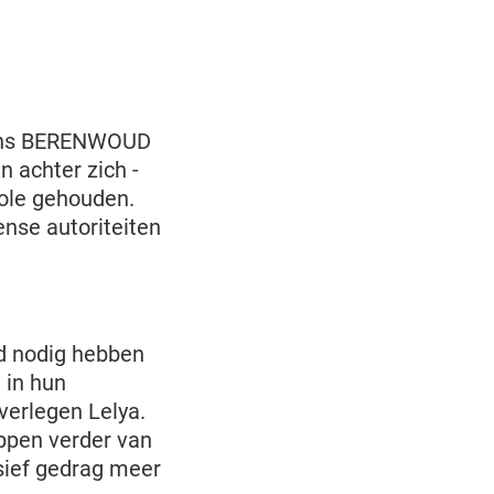
 ons BERENWOUD
n achter zich -
kole gehouden.
nse autoriteiten
jd nodig hebben
 in hun
verlegen Lelya.
appen verder van
sief gedrag meer