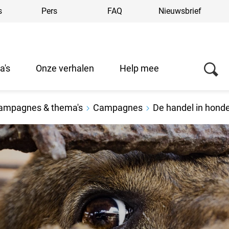
s
Pers
FAQ
Nieuwsbrief
a's
Onze verhalen
Help mee
ampagnes & thema's
Campagnes
De handel in honde
Over ons