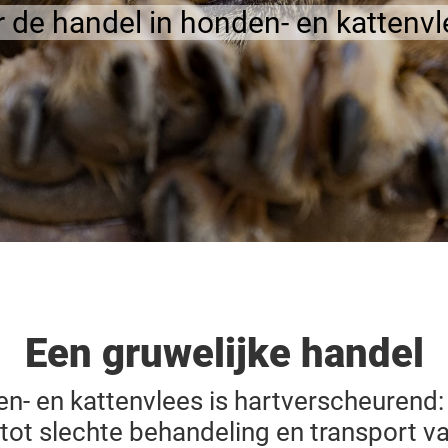
 de handel in honden- en kattenvl
Een gruwelijke handel
n- en kattenvlees is hartverscheurend:
 tot slechte behandeling en transport v