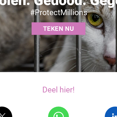
olen. Gedood. Geg
#ProtectMillions
TEKEN NU
Deel hier!