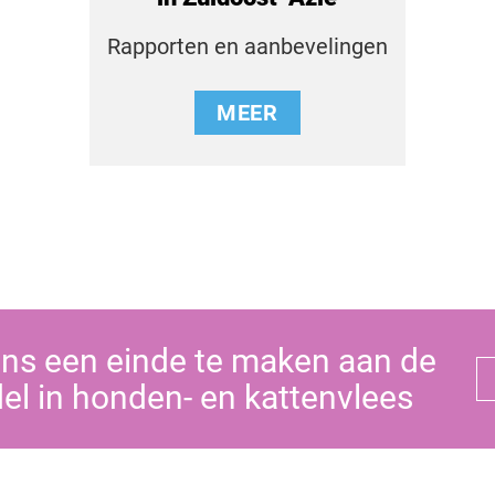
Rapporten en aanbevelingen
MEER
ons een einde te maken aan de
el in honden- en kattenvlees