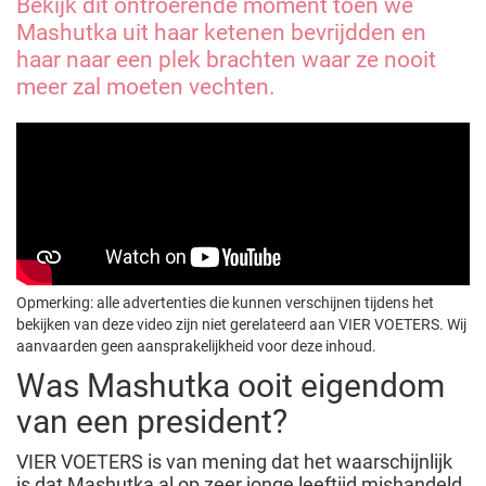
Bekijk dit ontroerende moment toen we
Mashutka uit haar ketenen bevrijdden en
haar naar een plek brachten waar ze nooit
meer zal moeten vechten.
Opmerking: alle advertenties die kunnen verschijnen tijdens het
bekijken van deze video zijn niet gerelateerd aan VIER VOETERS. Wij
aanvaarden geen aansprakelijkheid voor deze inhoud.
Was Mashutka ooit eigendom
van een president?
VIER VOETERS is van mening dat het waarschijnlijk
is dat Mashutka al op zeer jonge leeftijd mishandeld