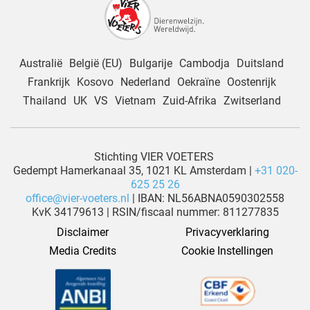
Australië
België (EU)
Bulgarije
Cambodja
Duitsland
Frankrijk
Kosovo
Nederland
Oekraïne
Oostenrijk
Thailand
UK
VS
Vietnam
Zuid-Afrika
Zwitserland
Stichting VIER VOETERS
Gedempt Hamerkanaal 35, 1021 KL Amsterdam |
+31 020-
625 25 26
office@vier-voeters.nl
| IBAN: NL56ABNA0590302558
KvK 34179613 | RSIN/fiscaal nummer: 811277835
Disclaimer
Privacyverklaring
Media Credits
Cookie Instellingen