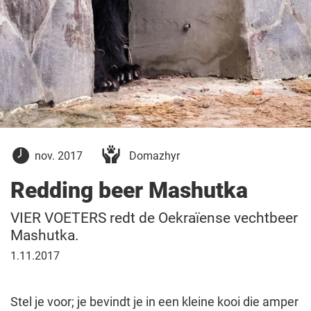
15
nov. 2017
Domazhyr
november
2017
Redding beer Mashutka
VIER VOETERS redt de Oekraïense vechtbeer
Mashutka.
1
1.11.2017
november
2017
Stel je voor; je bevindt je in een kleine kooi die amper